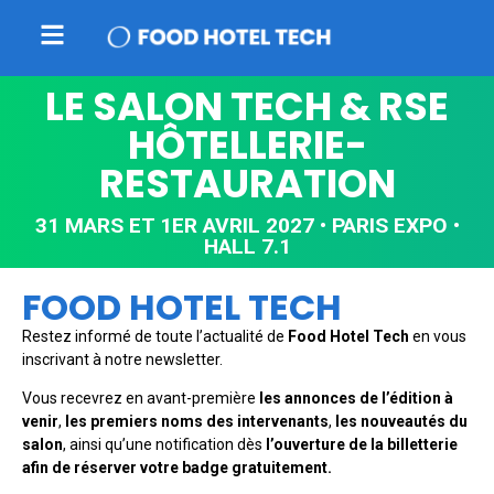
LE SALON TECH & RSE
HÔTELLERIE-
RESTAURATION
31 MARS ET 1ER AVRIL 2027 • PARIS EXPO •
HALL 7.1
FOOD HOTEL TECH
Restez informé de toute l’actualité de
Food Hotel Tech
en vous
inscrivant à notre newsletter.
Vous recevrez en avant-première
les annonces de l’édition à
venir
,
les premiers noms des intervenants
,
les nouveautés du
salon
, ainsi qu’une notification dès
l’ouverture de la billetterie
afin de réserver votre badge gratuitement.