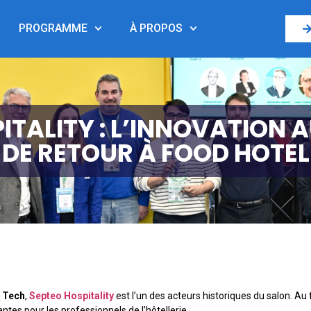
PROGRAMME
À PROPOS
ITALITY : L’INNOVATION A
, DE RETOUR À FOOD HOTEL
 Tech
,
Septeo Hospitality
est l’un des acteurs historiques du salon. Au 
ntes pour les professionnels de l’hôtellerie.