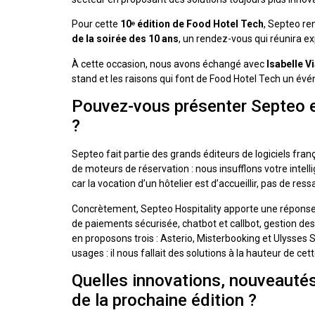
Pour cette
10ᵉ édition de Food Hotel Tech
, Septeo re
de la soirée des 10 ans
, un rendez-vous qui réunira ex
À cette occasion, nous avons échangé avec
Isabelle V
stand et les raisons qui font de Food Hotel Tech un év
Pouvez-vous présenter Septeo 
?
Septeo fait partie des grands éditeurs de logiciels fr
de moteurs de réservation : nous insufflons votre intelli
car la vocation d’un hôtelier est d’accueillir, pas de ress
Concrètement, Septeo Hospitality apporte une réponse c
de paiements sécurisée, chatbot et callbot, gestion des
en proposons trois : Asterio, Misterbooking et Ulysses S
usages : il nous fallait des solutions à la hauteur de cett
Quelles innovations, nouveautés 
de la prochaine édition ?