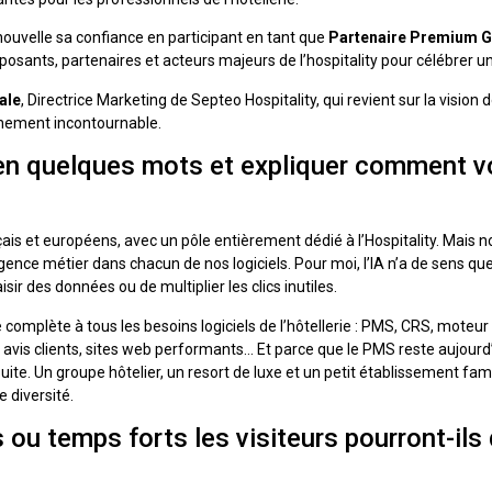
nouvelle sa confiance en participant en tant que
Partenaire Premium G
posants, partenaires et acteurs majeurs de l’hospitality pour célébrer u
iale
, Directrice Marketing de Septeo Hospitality, qui revient sur la vision
énement incontournable.
en quelques mots et expliquer comment v
ançais et européens, avec un pôle entièrement dédié à l’Hospitality. Ma
gence métier dans chacun de nos logiciels. Pour moi, l’IA n’a de sens que 
aisir des données ou de multiplier les clics inutiles.
omplète à tous les besoins logiciels de l’hôtellerie : PMS, CRS, moteu
 avis clients, sites web performants… Et parce que le PMS reste aujourd’h
uite. Un groupe hôtelier, un resort de luxe et un petit établissement fam
e diversité.
ou temps forts les visiteurs pourront-ils 