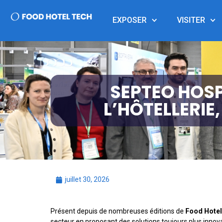
EXPOSER
VISITER
SEPTEO HOSP
L’HÔTELLERIE
juillet 30, 2026
Présent depuis de nombreuses éditions de
Food Hotel
secteur en proposant des solutions toujours plus innova