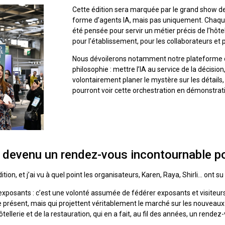
Cette édition sera marquée par le grand show de
forme d’agents IA, mais pas uniquement. Chaque 
été pensée pour servir un métier précis de l’hôtell
pour l’établissement, pour les collaborateurs et po
Nous dévoilerons notamment notre plateforme de
philosophie : mettre l’IA au service de la décision,
volontairement planer le mystère sur les détails, 
pourront voir cette orchestration en démonstratio
 devenu un rendez-vous incontournable po
tion, et j’ai vu à quel point les organisateurs, Karen, Raya, Shirli… ont su 
xposants : c’est une volonté assumée de fédérer exposants et visiteur
résent, mais qui projettent véritablement le marché sur les nouveaux u
tellerie et de la restauration, qui en a fait, au fil des années, un rende