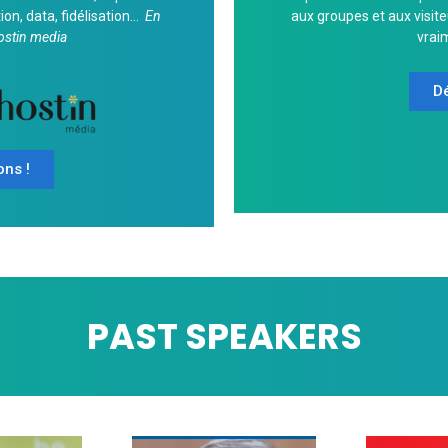
ion, data, fidélisation…
En
aux groupes et aux visit
hostin media
vrai
Dé
ons !
PAST SPEAKERS