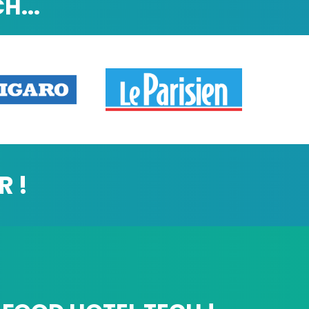
H...
R !