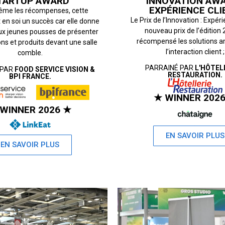
INNOVATION AWA
TARTUP AWARD
EXPÉRIENCE CLI
me les récompenses, cette
Le Prix de l’Innovation : Expéri
t en soi un succès car elle donne
nouveau prix de l’édition 
aux jeunes pousses de présenter
récompensé les solutions a
ons et produits devant une salle
l’interaction client ;
comble.
PARRAINÉ PAR
L'HÔTEL
 PAR
FOOD SERVICE VISION &
RESTAURATION.
BPI FRANCE.
★ WINNER 202
WINNER 2026 ★
EN SAVOIR PLUS
EN SAVOIR PLUS