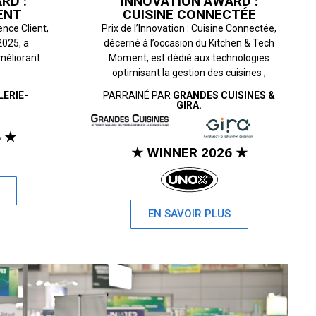
RD :
INNOVATION AWARD :
ENT
CUISINE CONNECTÉE
ence Client,
Prix de l’Innovation : Cuisine Connectée,
2025, a
décerné à l’occasion du Kitchen & Tech
méliorant
Moment, est dédié aux technologies
optimisant la gestion des cuisines ;
LERIE-
PARRAINÉ PAR
GRANDES CUISINES &
GIRA.
6 ★
★ WINNER 2026 ★
EN SAVOIR PLUS