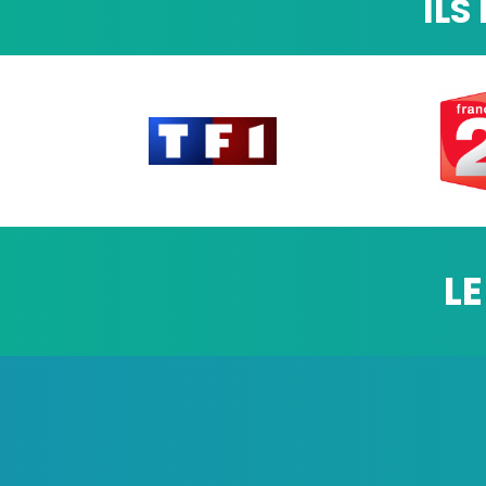
ILS
LE