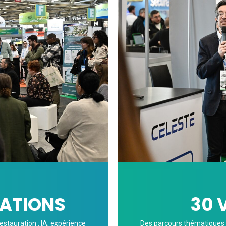
VATIONS
30 
estauration : IA, expérience
Des parcours thématiques 