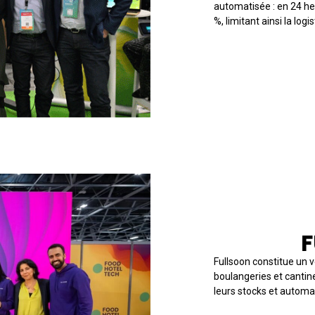
automatisée : en 24 he
%, limitant ainsi la log
OWL DIGES
★ LAURÉAT 
F
Fullsoon constitue un v
boulangeries et cantine
leurs stocks et autom