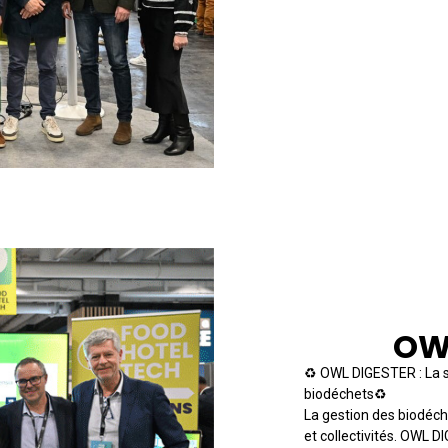
★ LAURÉAT 
OW
♻️ OWL DIGESTER : La s
biodéchets♻️
La gestion des biodéch
et collectivités. OWL 