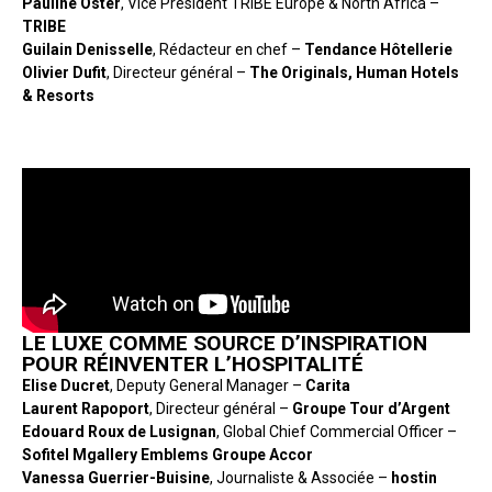
Pauline Oster
, Vice President TRIBE Europe & North Africa –
TRIBE
Guilain Denisselle
, Rédacteur en chef –
Tendance Hôtellerie
Olivier Dufit
, Directeur général –
The Originals, Human Hotels
& Resorts
LE LUXE COMME SOURCE D’INSPIRATION
POUR RÉINVENTER L’HOSPITALITÉ
Elise Ducret
, Deputy General Manager –
Carita
Laurent Rapoport
, Directeur général –
Groupe Tour d’Argent
Edouard Roux de Lusignan
, Global Chief Commercial Officer –
Sofitel Mgallery Emblems Groupe Accor
Vanessa Guerrier-Buisine
, Journaliste & Associée –
hostin