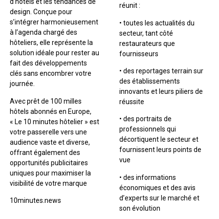
d’hôtels et les tendances de
réunit :
design. Conçue pour
s’intégrer harmonieusement
• toutes les actualités du
à l’agenda chargé des
secteur, tant côté
hôteliers, elle représente la
restaurateurs que
solution idéale pour rester au
fournisseurs
fait des développements
• des reportages terrain sur
clés sans encombrer votre
des établissements
journée.
innovants et leurs piliers de
Avec prêt de 100 milles
réussite
hôtels abonnés en Europe,
• des portraits de
« Le 10 minutes hôtelier » est
professionnels qui
votre passerelle vers une
décortiquent le secteur et
audience vaste et diverse,
fournissent leurs points de
offrant également des
vue
opportunités publicitaires
uniques pour maximiser la
• des informations
visibilité de votre marque
économiques et des avis
d’experts sur le marché et
10minutes.news
son évolution