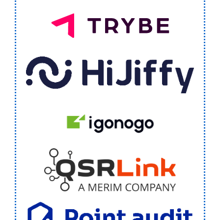
Trybe
Hijiffy
igonogo
QSR Link