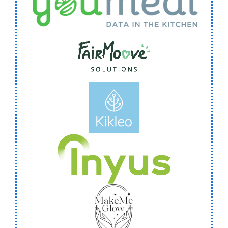
Youmeal
FairMoove Solutions
Kikleo
INYUS
MAKE ME GLOW - HOSPITALITY