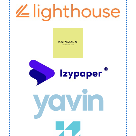
Lighthouse
Vapsula
Izypaper
Yavin
Nayro