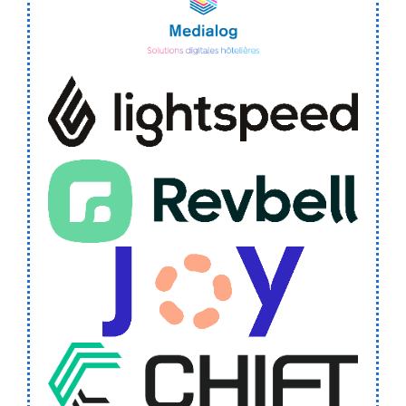
Medialog
Lightspeed
Revbell
Joy
Chift