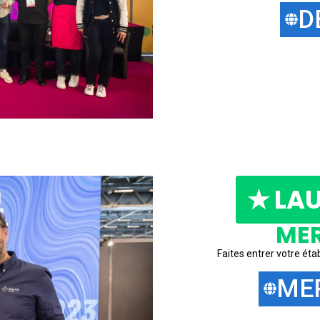
D
★ LAU
MER
Faites entrer votre éta
ME