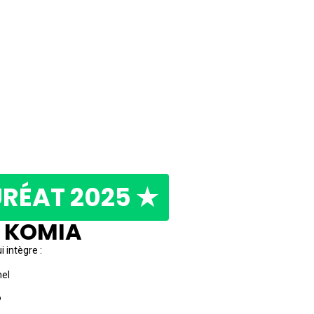
RÉAT 2025 ★
KOMIA
i intègre :
nel
P